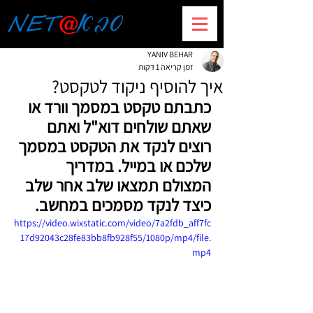
YANIV BEHAR
זמן קריאה 1 דקות
איך להוסיף ניקוד לטקסט?
כתבתם טקסט במסמך וורד או 
שאתם שולחים דוא"ל ואתם 
רוצים לנקד את הטקסט במסמך 
שלכם או במייל. במדריך 
המצולם תמצאו שלב אחר שלב 
כיצד לנקד מסמכים במחשב.
https://video.wixstatic.com/video/7a2fdb_aff7fc
17d92043c28fe83bb8fb928f55/1080p/mp4/file.
mp4