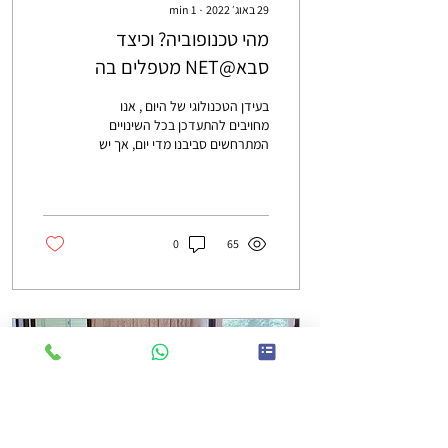
29 באוג׳ 2022
∙
1
min
מהי טכנופוביה? וכיצד
סבא@NET מטפלים בה
בעידן הטכנולוגי של היום , אנו
מחויבים להתעדכן בכל השינויים
המתרחשים סביבנו מדי יום, אך יש
בינינו אנשים אשר עצם המחשבה
על שימוש במחשב,...
0
65