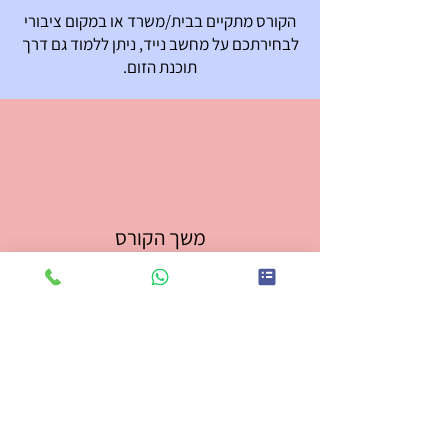
הקורס מתקיים בבית/משרד או במקום ציבורי
לבחירתכם על מחשב נייד, ניתן ללמוד גם דרך
תוכנת הזום.
משך הקורס
5 מפגשים של שעה מלאה ( 60 דק')